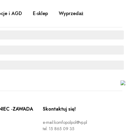
cje i AGD
E-sklep
Wyprzedaż
IEC -ZAWADA
Skontaktuj się!
e-mail:komfopolpol@vp.pl
tel. 15 865 09 35