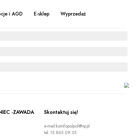
cje i AGD
E-sklep
Wyprzedaż
IEC -ZAWADA
Skontaktuj się!
e-mail:komfopolpol@vp.pl
tel. 15 865 09 35