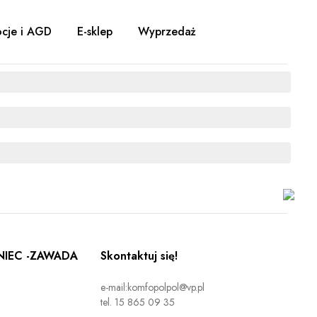
cje i AGD
E-sklep
Wyprzedaż
IEC -ZAWADA
Skontaktuj się!
e-mail:komfopolpol@vp.pl
tel. 15 865 09 35